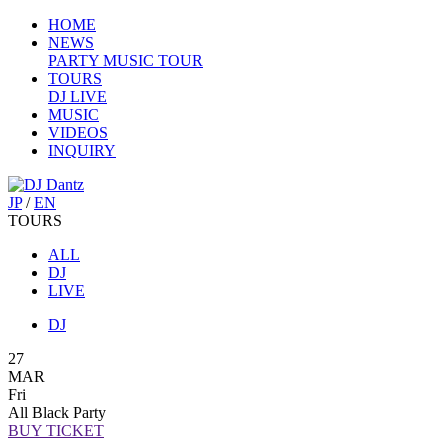
HOME
NEWS
PARTY
MUSIC
TOUR
TOURS
DJ
LIVE
MUSIC
VIDEOS
INQUIRY
JP
/
EN
TOURS
ALL
DJ
LIVE
DJ
27
MAR
Fri
All Black Party
BUY TICKET