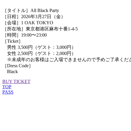
［タイトル］All Black Party
［日程］2026年3月27日（金）
［会場］1 OAK TOKYO
［所在地］東京都港区麻布十番1-4-5
［時間］19:00〜23:00
［Ticket］
男性 3,500円（ゲスト：3,000円）
女性 2,500円⁡（ゲスト：2,000円）
※未成年のお客様はご入場できませんので予めご了承くだ
［Dress Code］
Black
BUY TICKET
TOP
PASS